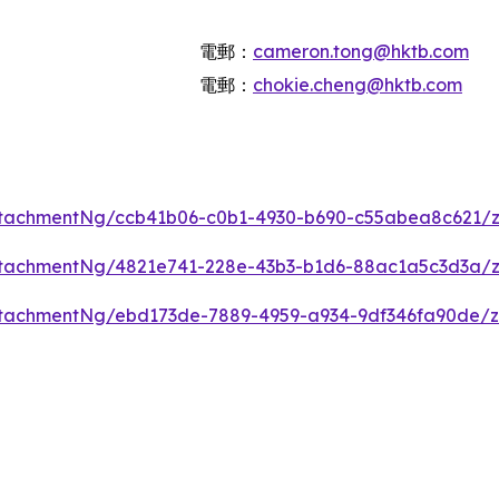
電郵：
cameron.tong@hktb.com
電郵：
chokie.cheng@hktb.com
tachmentNg/ccb41b06-c0b1-4930-b690-c55abea8c621/
tachmentNg/4821e741-228e-43b3-b1d6-88ac1a5c3d3a/
tachmentNg/ebd173de-7889-4959-a934-9df346fa90de/