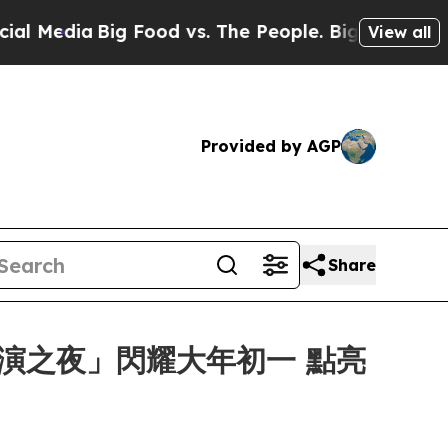
g Food vs. The People. Big Food’s 239 Lawsuits Ag
View all
Provided by AGP
Share
匯演之夜」閃耀大年初一 點亮