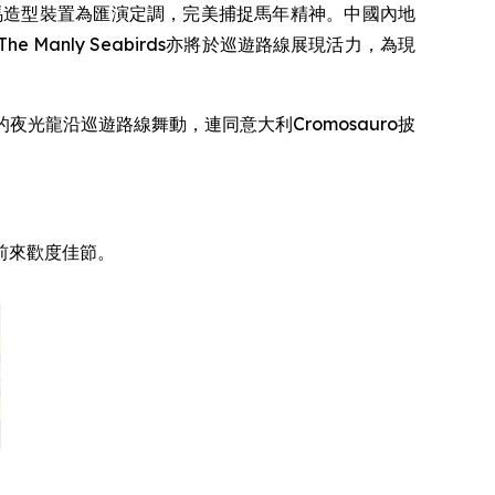
以發光駿馬造型裝置為匯演定調，完美捕捉馬年精神。中國內地
 Manly Seabirds亦將於巡遊路線展現活力，為現
龍沿巡遊路線舞動，連同意大利Cromosauro披
前來歡度佳節。