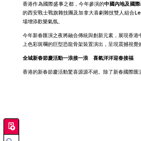
香港作為國際盛事之都，今年參演的
中國內地及國際
的西安戰士戰旗雜技團及加拿大喜劇雜技雙人組合Les Vi
場增添歡樂氣氛。
今年新春匯演之夜將融合傳統與創新元素，展現香港中
上色彩斑斕的巨型恐龍骨架裝置演出，呈現震撼視覺
全城新春節慶活動一浪接一浪 喜氣洋洋迎春接福
香港的新春節慶活動驚喜源源不絕。除了新春國際匯