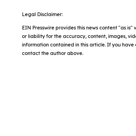
Legal Disclaimer:
EIN Presswire provides this news content "as is"
or liability for the accuracy, content, images, vide
information contained in this article. If you have 
contact the author above.