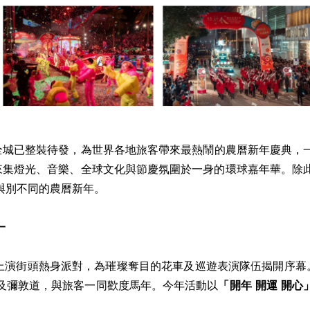
IRE) -- 香港全城已整裝待發，為世界各地旅客帶來最熱鬧的農曆新年慶
帶來集燈光、音樂、全球文化與節慶氛圍於一身的環球嘉年華。除
與別不同的農曆新年。
一
上演街頭熱身派對，為璀璨奪目的花車及巡遊表演隊伍揭開序幕
及彌敦道，與旅客一同歡度馬年。今年活動以
「開年
開運 開心