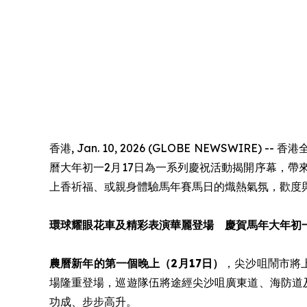
香港, Jan. 10, 2026 (GLOBE NEWSW
曆大年初一2月17日為一系列慶祝活動揭開序幕，
上香祈福、或親身體驗馬年賽馬日的熾熱氣氛，歡度
環球耀眼花車及精彩表演華麗登場 慶賀馬年大年初
農曆新年的第一個晚上（2月17日）
，尖沙咀鬧市將
場隆重登場，巡遊隊伍將途經尖沙咀廣東道、海防道
功成、步步高升。