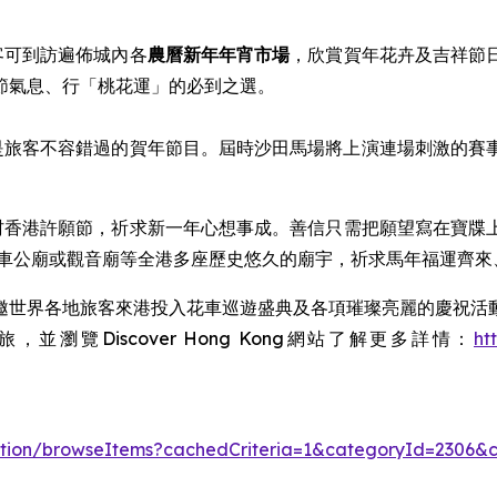
客可到訪遍佈城內各
農曆新年
年宵市場
，欣賞賀年花卉及吉祥節
節氣息、行「桃花運」的必到之選。
是旅客不容錯過的賀年節目。屆時沙田馬場將上演連場刺激的賽
林村香港許願節，祈求新一年心想事成。善信只需把願望寫在寶
、車公廟或觀音廟等全港多座歷史悠久的廟宇，祈求馬年福運齊來
邀世界各地旅客來港投入花車巡遊盛典及各項璀璨亮麗的慶祝活
覽Discover Hong Kong網站了解更多詳情：
ht
/action/browseItems?cachedCriteria=1&categoryId=2306