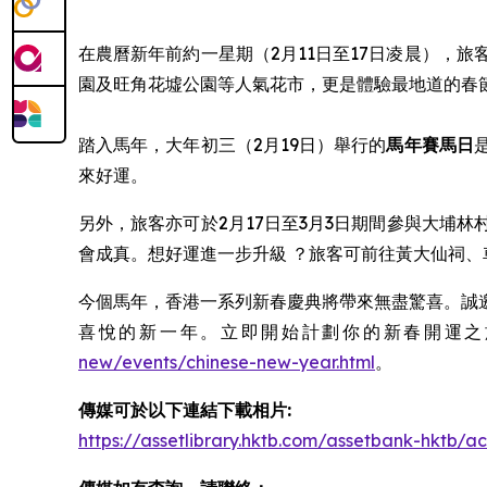
在農曆新年前約一星期（2月11日至17日凌晨），旅
園及旺角花墟公園等人氣花市，更是體驗最地道的春
踏入馬年，大年初三（2月19日）舉行的
馬年賽馬日
來好運。
另外，旅客亦可於2月17日至3月3日期間參與大埔
會成真。想好運進一步升級 ？旅客可前往黃大仙祠
今個馬年，香港一系列新春慶典將帶來無盡驚喜。誠
喜悅的新一年。立即開始計劃你的新春開運之旅，並瀏
new/events/chinese-new-year.html
。
傳媒可於以下連結下載相片:
https://assetlibrary.hktb.com/assetbank-hktb