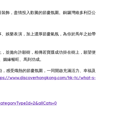
日裝飾，盡情投入歡騰的節慶氛圍。銅鑼灣維多利亞公
事、娛樂表演，加上濃厚節慶氣氛，為你於馬年之始帶
牒上，並拋向許願樹，相傳若寶牒成功掛在樹上，願望便
、姻緣暢旺、馬到功成。
動，感受熾熱的節慶氛圍，一同開啟充滿活力、幸福及
tps://www.discoverhongkong.com/hk-tc/what-s-
&categoryTypeId=2&allCats=0