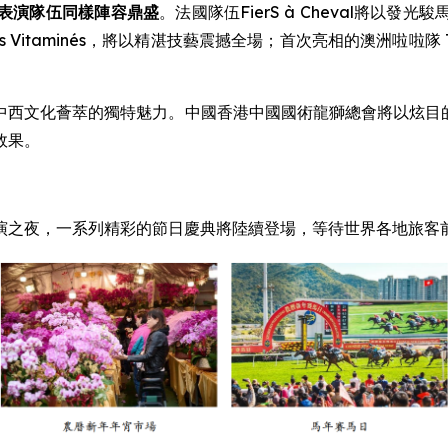
表演隊伍同樣陣容鼎盛
。法國隊伍FierS à Cheval將
taminés，將以精湛技藝震撼全場；首次亮相的澳洲啦啦隊 The
西文化薈萃的獨特魅力。中國香港中國國術龍獅總會將以炫目的夜光
效果。
演之夜，一系列精彩的節日慶典將陸續登場，等待世界各地旅客