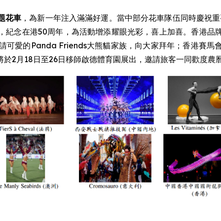
題花車
，為新一年注入滿滿好運。當中部分花車隊伍同時慶祝重
，紀念在港50周年，為活動增添耀眼光彩，喜上加喜。香港品
可愛的Panda Friends大熊貓家族，向大家拜年；香港
於2月18日至26日移師啟德體育園展出，邀請旅客一同歡度農