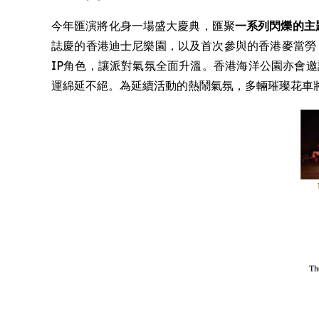
今年匯演將化身一場盛大慶典，匯聚
一系列閃爍的主
誌慶的香港迪士尼樂園，以及首次參與的香港麥當勞
IP角色，讓派對氣氛全面升溫。香港海洋公園亦會邀請
運綿延不絕。為延續活動的熱鬧氣氛，多輛璀璨花車將